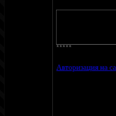
Код
<ul>
<?if($DIR$)?><li>
<?if($BLOG$)?><l
<?if($GB$)?><li>
Просмотров:
812
Авторизация на са
Данный скрипт оче