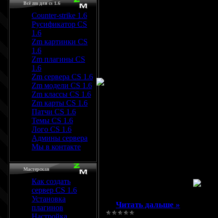
Всё zm для cs 1.6
зимние празники, 
Counter-strike 1.6
Русификатор CS
Устанавливается в
1.6
Zm картинки CS
портит дизайн..
1.6
Zm плагины CS
1.6
Установка гирлянд
Zm сервера CS 1.6
Zm модели CS 1.6
Два варианта уста
Zm классы CS 1.6
Zm карты CS 1.6
1. Зайти в панель
Патчи CS 1.6
Темы CS 1.6
перед </head> вст
Лого CS 1.6
Админы сервера
2. Зайти в панель
Мы в контакте
Редактирование ша
Мастерская
код:
Как создать
сервер CS 1.6
Установка
...
Читать дальше »
плагинов
Настройка