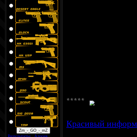
В верхнюю часть с
<script type="text/
var SNOW_Picture =
ссылка на снежин
var SNOW_Width =
var SNOW_Height =
var SNOW_no = 99
</script><script src
<script type="text/
Просмотров:
813
Красивый информе
Результаты
|
Архив