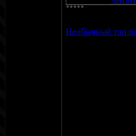
Просмотров:
789
Необычный топ по
Блок не адаптивн
будете указывать 
Установка
Создайте информе