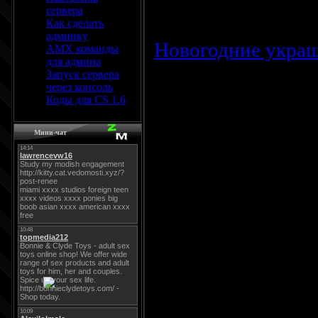
Просмотров:
2100
сервера
Как сделать
админку
Новогодние украш
AMX команды
для админа
Запуск сервера
через консоль
Коды для CS 1.6
Мини-чат
Новогоднее украше
расположенна ветк
части мерцает раз
Устанавливает оче
Заходим в панель 
Редактирование ша
код: