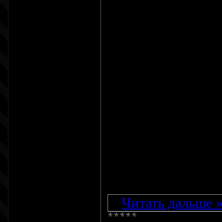
uCoz под название
стандартному html
И так для начала
Активировать фун
Теперь активируем
нажимаем на вкла
Теперь когда мы 
место вашего сайт
Код
...
Читать дальше 