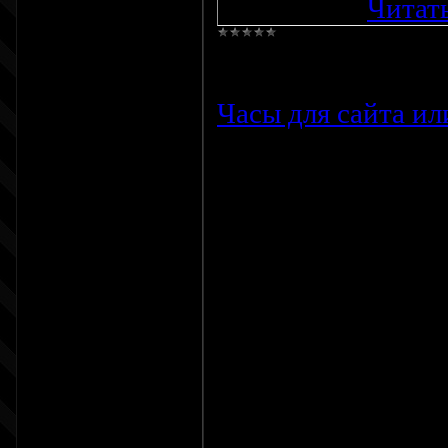
rel="nofo
...
Читат
Просмотров:
654
Часы для сайта ил
Новые часы котор
хамелеона...
Как установить ча
часов в любое мес