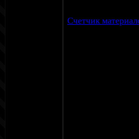
Просмотров:
768
Счетчик материал
И так для начала 
в Админ панель =
Счетчик материал
удаляем старый ht