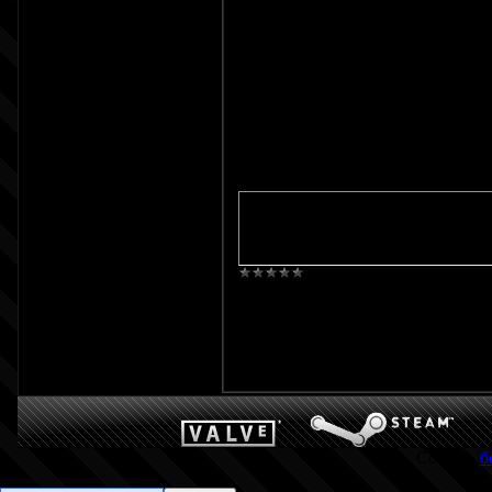
Инструменты » Ин
Количество матери
Вставьте следующ
Код
<div class="top_
<span>$REPUTATIO
Просмотров:
762
Создать
б