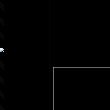
Вот делал чат дав
достаточно прост 
В вид материалов 
Код
<div class="cBloc
bottom:3px;">
<div style="float:
<div style="text-al
<?if($USERNAME