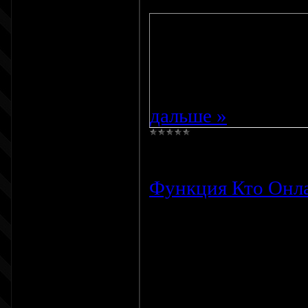
Код
<object classid=
codebase="http://a
width="100%" hei
value="http://pngh
дальше »
Просмотров:
812
Функция Кто Онла
Всем доброго дня