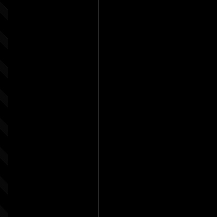
В шаблоне информ
картинки написано
названием файла 
дополнительная п
Данное решение м
новости, блоги ил
подходит практич
симпатично смотри
Важно: Ширина бл
менее 190px!
Если вы хотите, ч