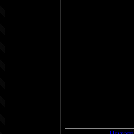
своего сайта на aj
авторизовываться 
очень удобный спо
сможете выполнят
профилем
Установка:
1) Форма входа:
На всех страниц
Код
<div id="
...
Читать