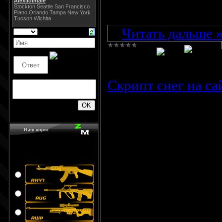
Код
...
Читать дальше 
Просмотров:
949
Скрипт снег на са
200
Наш опрос
Какое оружие вы
предпочитаете для
себя?
Очередной скрипт 
понравился, так к
настройках!