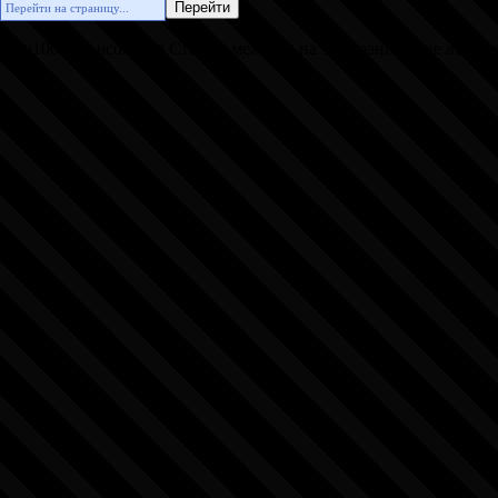
//pro100ucoz.ucoz.com Ставим между и на ту страницу где вы хот