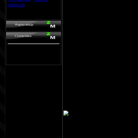
опросов
Всего ответов:
8117
Форма входа
Статистика
Онлайн всего:
1
Гостей:
1
Пользователей:
0
Данный скрипт пр
скачиваемых файло